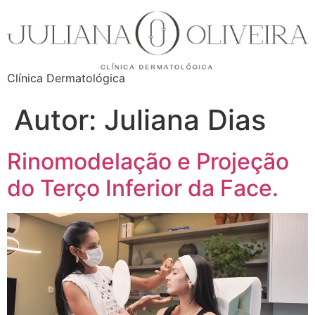
Clínica Dermatológica
Autor:
Juliana Dias
Rinomodelação e Projeção
do Terço Inferior da Face.