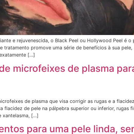
diante e rejuvenescida, o Black Peel ou Hollywood Peel é 
e tratamento promove uma série de benefícios à sua pele
 exatamente […]
 de microfeixes de plasma pa
crofeixes de plasma que visa corrigir as rugas e a flacid
flacidez de pele na pálpebra superior ou inferior, rugas fin
e xantelasma, […]
tos para uma pele linda, sem 